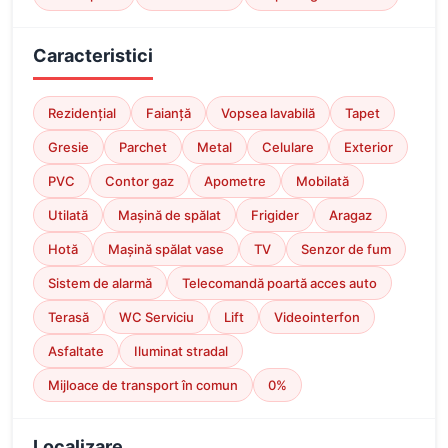
Caracteristici
Rezidențial
Faianță
Vopsea lavabilă
Tapet
Gresie
Parchet
Metal
Celulare
Exterior
PVC
Contor gaz
Apometre
Mobilată
Utilată
Mașină de spălat
Frigider
Aragaz
Hotă
Mașină spălat vase
TV
Senzor de fum
Sistem de alarmă
Telecomandă poartă acces auto
Terasă
WC Serviciu
Lift
Videointerfon
Asfaltate
Iluminat stradal
Mijloace de transport în comun
0%
Localizare