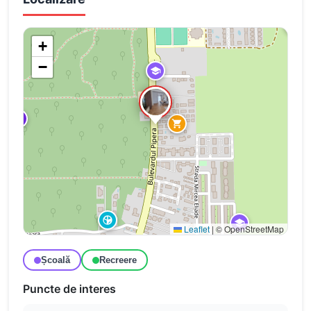
+
−
Leaflet
|
© OpenStreetMap
Școală
Recreere
Puncte de interes