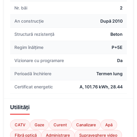
Nr. băi
2
An construcție
După 2010
Structură rezistență
Beton
Regim înălțime
P+5E
Vizionare cu programare
Da
Perioadă închiriere
Termen lung
Certificat energetic
A, 101.76 kWh, 28.44
Utilități
CATV
Gaze
Curent
Canalizare
Apă
Fibră optică
Administrare
Supraveghere video