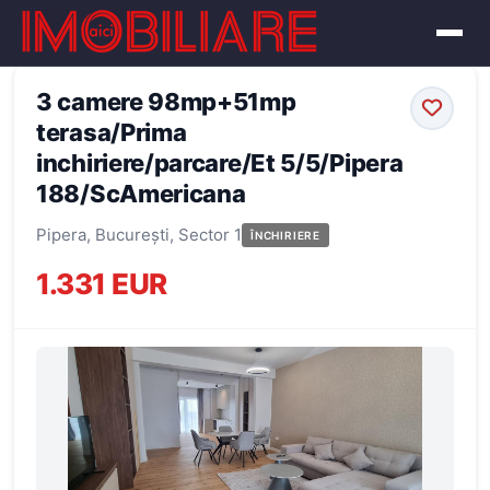
← Înapoi la oferte
3 camere 98mp+51mp
terasa/Prima
inchiriere/parcare/Et 5/5/Pipera
188/ScAmericana
Pipera, București, Sector 1
ÎNCHIRIERE
1.331 EUR