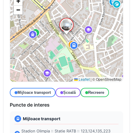
+
−
Leaflet
|
© OpenStreetMap
Mijloace transport
Școală
Recreere
Puncte de interes
Mijloace transport
Stadion Olimpia :: Statie RATB :: 123,124,135,223