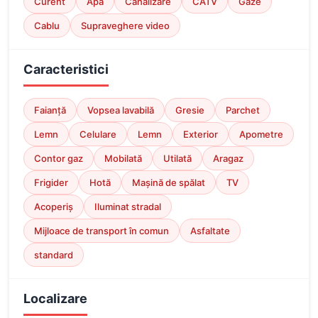
Curent
Apă
Canalizare
CATV
Gaze
Cablu
Supraveghere video
Caracteristici
Faianță
Vopsea lavabilă
Gresie
Parchet
Lemn
Celulare
Lemn
Exterior
Apometre
Contor gaz
Mobilată
Utilată
Aragaz
Frigider
Hotă
Mașină de spălat
TV
Acoperiș
Iluminat stradal
Mijloace de transport în comun
Asfaltate
standard
Localizare