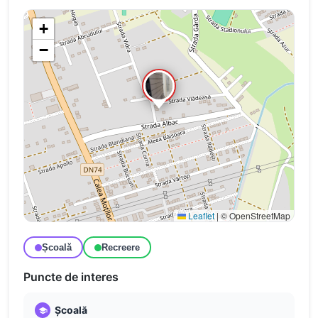
+
−
Leaflet
|
© OpenStreetMap
Școală
Recreere
Puncte de interes
Școală