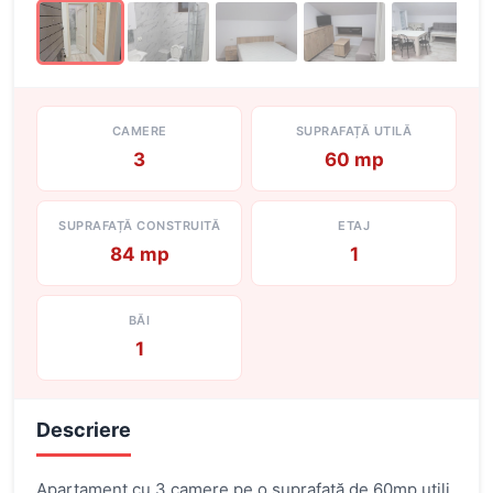
CAMERE
SUPRAFAȚĂ UTILĂ
3
60 mp
SUPRAFAȚĂ CONSTRUITĂ
ETAJ
84 mp
1
BĂI
1
Descriere
Apartament cu 3 camere pe o suprafață de 60mp utili