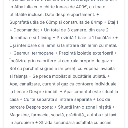
in Alba Iulia cu o chirie lunara de 400€, cu toate
utilitatile incluse. Date despre apartament: +
Suprafață utila de 60mp si construită de 84mp + Etaj 1
+ Decomandat + Un total de 3 camere, din care 2
dormitoare si 1 living + Prezintă 1 baie si 1 bucătărie +
Uși interioare din lemn si la intrare din lemn cu metal.
+ Geamuri termopane + Prezintă izolație exterioară +
Încălzire prin calorifere si centrala proprie de gaz +
Sol cu parchet si gresie iar pereți cu vopsea lavabila
si faianță + Se preda mobilat si bucătărie utilată. +
Apa, canalizare, curent si gaz cu contoare individuale
la fiecare Despre imobil: + Apartamentul este situat la
casa + Curte separata si intrare separata + Loc de
parcare Despre zona: + Situată într-o zona liniștită +
Magazine, farmacie, școală, grădiniță,, autobuz si taxi
in apropiere + Strada secundara asfaltata cu acces