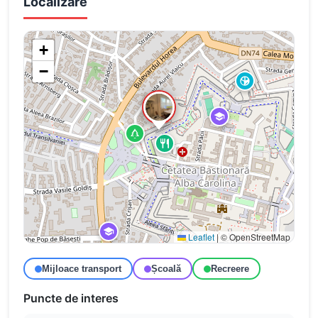
Localizare
+
−
Leaflet
|
© OpenStreetMap
Mijloace transport
Școală
Recreere
Puncte de interes