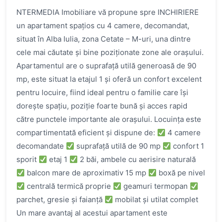
NTERMEDIA Imobiliare vă propune spre INCHIRIERE
un apartament spațios cu 4 camere, decomandat,
situat în Alba Iulia, zona Cetate – M-uri, una dintre
cele mai căutate și bine poziționate zone ale orașului.
Apartamentul are o suprafață utilă generoasă de 90
mp, este situat la etajul 1 și oferă un confort excelent
pentru locuire, fiind ideal pentru o familie care își
dorește spațiu, poziție foarte bună și acces rapid
către punctele importante ale orașului. Locuința este
compartimentată eficient și dispune de:
4 camere
decomandate
suprafață utilă de 90 mp
confort 1
sporit
etaj 1
2 băi, ambele cu aerisire naturală
balcon mare de aproximativ 15 mp
boxă pe nivel
centrală termică proprie
geamuri termopan
parchet, gresie și faianță
mobilat și utilat complet
Un mare avantaj al acestui apartament este