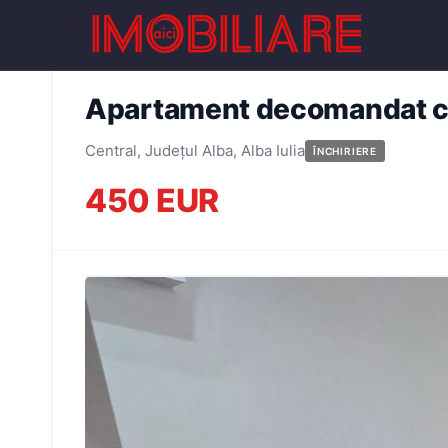
← Înapoi la oferte
Apartament decomandat cu 
Central, Județul Alba, Alba Iulia
ÎNCHIRIERE
450 EUR