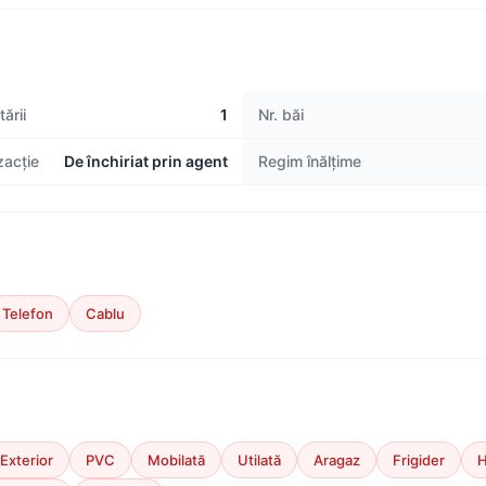
ării
1
Nr. băi
zacție
De închiriat prin agent
Regim înălțime
Telefon
Cablu
Exterior
PVC
Mobilată
Utilată
Aragaz
Frigider
H