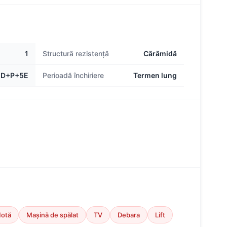
1
Structură rezistență
Cărămidă
D+P+5E
Perioadă închiriere
Termen lung
otă
Mașină de spălat
TV
Debara
Lift