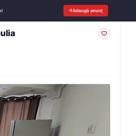
at
Adaugă anunț
ulia