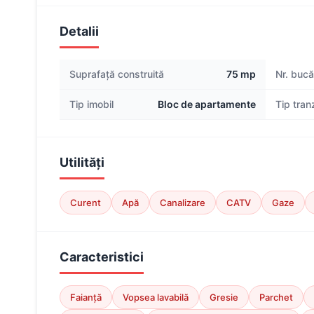
Detalii
Suprafață construită
75 mp
Nr. bucăt
Tip imobil
Bloc de apartamente
Tip tran
Utilități
Curent
Apă
Canalizare
CATV
Gaze
Caracteristici
Faianță
Vopsea lavabilă
Gresie
Parchet