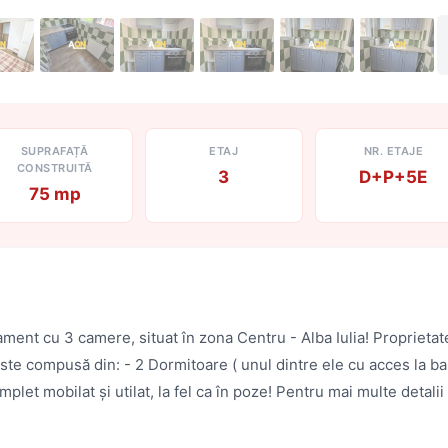
SUPRAFAȚĂ
ETAJ
NR. ETAJE
CONSTRUITĂ
3
D+P+5E
75 mp
ent cu 3 camere, situat în zona Centru - Alba Iulia! Proprietatea
ste compusă din: - 2 Dormitoare ( unul dintre ele cu acces la balc
omplet mobilat și utilat, la fel ca în poze! Pentru mai multe deta