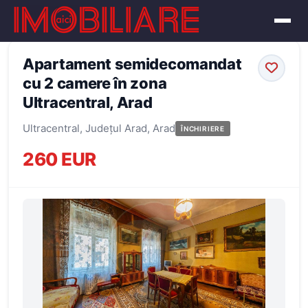
← Înapoi la oferte
Apartament semidecomandat
cu 2 camere în zona
Ultracentral, Arad
Ultracentral, Județul Arad, Arad
ÎNCHIRIERE
260 EUR