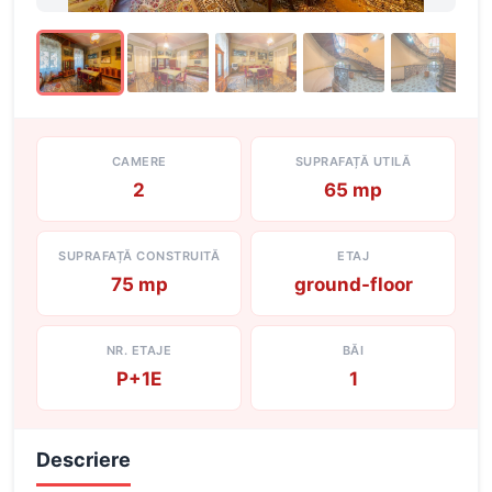
CAMERE
SUPRAFAȚĂ UTILĂ
2
65 mp
SUPRAFAȚĂ CONSTRUITĂ
ETAJ
75 mp
ground-floor
NR. ETAJE
BĂI
P+1E
1
Descriere