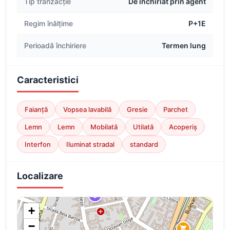
Tip tranzacție
De închiriat prin agent
Regim înălțime
P+1E
Perioadă închiriere
Termen lung
Caracteristici
Faianță
Vopsea lavabilă
Gresie
Parchet
Lemn
Lemn
Mobilată
Utilată
Acoperiș
Interfon
Iluminat stradal
standard
Localizare
+
−