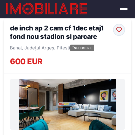
← Înapoi la oferte
de inch ap 2 cam cf 1dec etaj1
fond nou stadion si parcare
Banat, Județul Argeș, Pitești
ÎNCHIRIERE
600 EUR