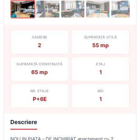
CAMERE
SUPRAFAȚĂ UTILĂ
2
55 mp
SUPRAFAȚĂ CONSTRUITĂ
ETAJ
65 mp
1
NR. ETAJE
BĂI
P+6E
1
Descriere
NOU IN PIATA - DE INCHIRIAT apartament cu 2