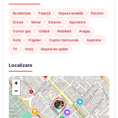
Rezidențial
Faianță
Vopsea lavabilă
Parchet
Gresie
Metal
Exterior
Apometre
Contor gaz
Utilată
Mobilată
Aragaz
Hotă
Frigider
Cuptor microunde
Aspirator
TV
Hotă
Mașină de spălat
Localizare
+
−