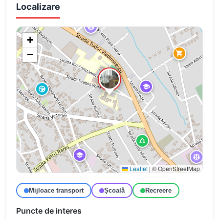
Localizare
+
−
Leaflet
|
© OpenStreetMap
Mijloace transport
Școală
Recreere
Puncte de interes