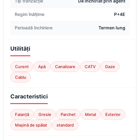
Tip tranzacție
De închiriat prin agent
Regim înălțime
P+4E
Perioadă închiriere
Termen lung
Utilități
Curent
Apă
Canalizare
CATV
Gaze
Cablu
Caracteristici
Faianță
Gresie
Parchet
Metal
Exterior
Mașină de spălat
standard