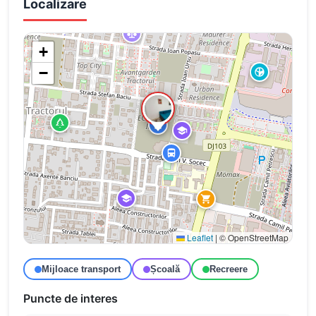
Localizare
+
−
Leaflet
|
© OpenStreetMap
Mijloace transport
Școală
Recreere
Puncte de interes