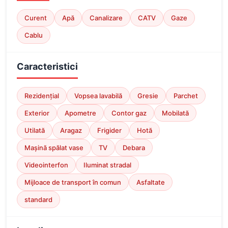
Curent
Apă
Canalizare
CATV
Gaze
Cablu
Caracteristici
Rezidențial
Vopsea lavabilă
Gresie
Parchet
Exterior
Apometre
Contor gaz
Mobilată
Utilată
Aragaz
Frigider
Hotă
Mașină spălat vase
TV
Debara
Videointerfon
Iluminat stradal
Mijloace de transport în comun
Asfaltate
standard