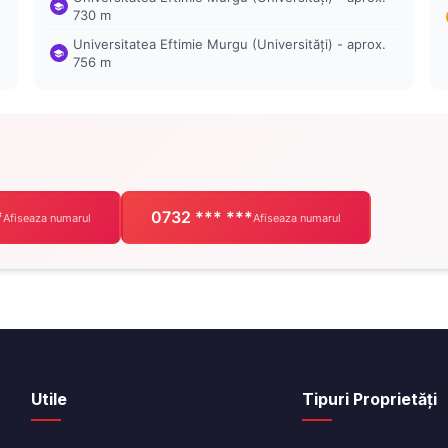
730 m
Universitatea Eftimie Murgu (Universități) - aprox.
756 m
*
0732 *** ***
Afiseaza numarul
Afiseaza numarul
Utile
Tipuri Proprietăți