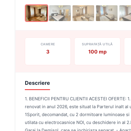
CAMERE
SUPRAFAȚĂ UTILĂ
3
100 mp
Descriere
1. BENEFICII PENTRU CLIENTII ACESTEI OFERTE: 1. Ag
renovat in anul 2026, este situat la Parterul inalt 
1Sporit, decomandat, cu 2 dormitoare luminoase si s
utilata cu electrocasnice NOI, cu deschidere in al 
Garaj la Demisol, care se inchiriaza separat. - Apar