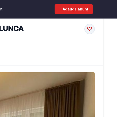
at
Adaugă anunț
, LUNCA