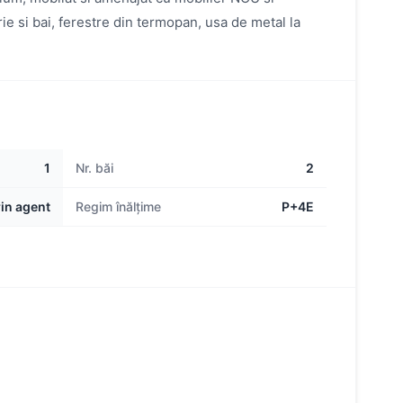
rie si bai, ferestre din termopan, usa de metal la
1
Nr. băi
2
rin agent
Regim înălțime
P+4E