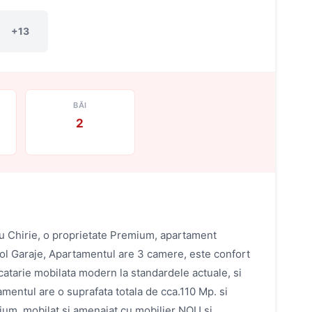
+13
BĂI
2
u Chirie, o proprietate Premium, apartament
misol Garaje, Apartamentul are 3 camere, este confort
catarie mobilata modern la standardele actuale, si
mentul are o suprafata totala de cca.110 Mp. si
mium, mobilat si amenajat cu mobilier NOU si