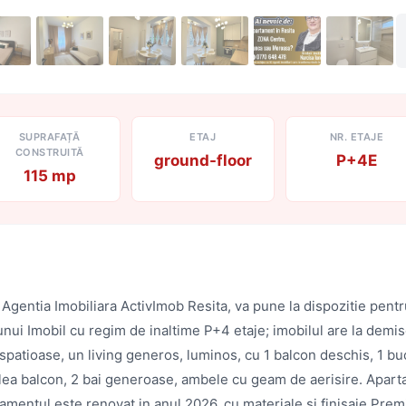
SUPRAFAȚĂ
ETAJ
NR. ETAJE
CONSTRUITĂ
ground-floor
P+4E
115 mp
entia Imobiliara ActivImob Resita, va pune la dispozitie pentr
al unui Imobil cu regim de inaltime P+4 etaje; imobilul are la de
patioase, un living generos, luminos, cu 1 balcon deschis, 1 bu
2.lea balcon, 2 bai generoase, ambele cu geam de aerisire. Aparta
tamentul este renovat in anul 2026, cu materiale si finisaje Pre