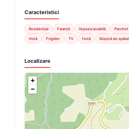
Caracteristici
Rezidențial
Faianță
Vopsea lavabilă
Parchet
Hotă
Frigider
TV
Hotă
Mașină de spălat
Localizare
+
−