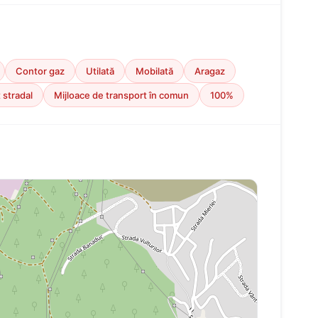
Contor gaz
Utilată
Mobilată
Aragaz
 stradal
Mijloace de transport în comun
100%