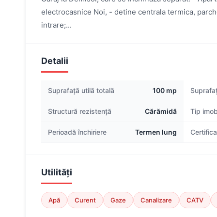
electrocasnice Noi, - detine centrala termica, parche
intrare;...
Detalii
Suprafață utilă totală
100 mp
Suprafaț
Structură rezistență
Cărămidă
Tip imob
Perioadă închiriere
Termen lung
Certific
Utilități
Apă
Curent
Gaze
Canalizare
CATV