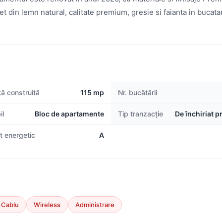
t din lemn natural, calitate premium, gresie si faianta in bucata
ă construită
115 mp
Nr. bucătării
il
Bloc de apartamente
Tip tranzacție
De închiriat p
at energetic
A
Cablu
Wireless
Administrare