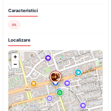
Caracteristici
0%
Localizare
+
−