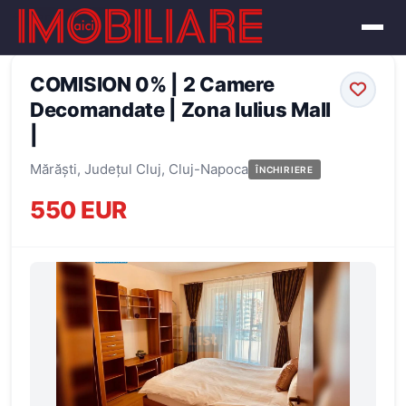
← Înapoi la oferte
COMISION 0% | 2 Camere
Decomandate | Zona Iulius Mall
|
Mărăști, Județul Cluj, Cluj-Napoca
ÎNCHIRIERE
550 EUR