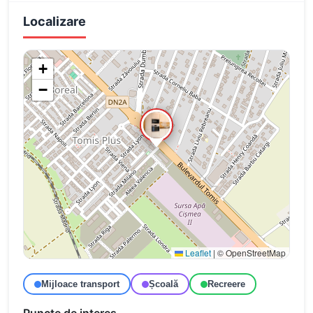
Localizare
+
−
Leaflet
|
© OpenStreetMap
Mijloace transport
Școală
Recreere