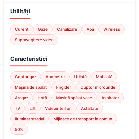
Utilități
Curent
Gaze
Canalizare
Apă
Wireless
Supraveghere video
Caracteristici
Contor gaz
Apometre
Utilată
Mobilată
Mașină de spălat
Frigider
Cuptor microunde
Aragaz
Hotă
Mașină spălat vase
Aspirator
TV
Lift
Videointerfon
Asfaltate
Iluminat stradal
Mijloace de transport în comun
50%