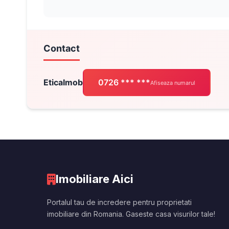
Contact
EticaImob
0726 *** ***
Afiseaza numarul
Imobiliare Aici
Portalul tau de incredere pentru proprietati
imobiliare din Romania. Gaseste casa visurilor tale!