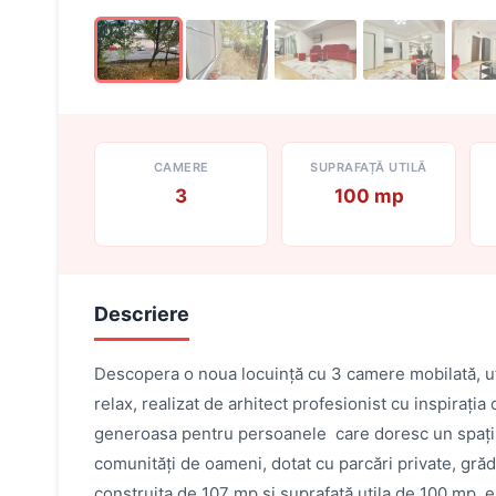
CAMERE
SUPRAFAȚĂ UTILĂ
3
100 mp
Descriere
Descopera o noua locuință cu 3 camere mobilată, ut
relax, realizat de arhitect profesionist cu inspirați
generoasa pentru persoanele care doresc un spațiu m
comunități de oameni, dotat cu parcări private, grăd
construita de 107 mp și suprafață utila de 100 mp, e