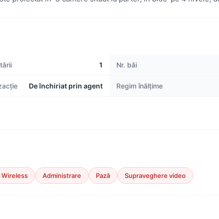
ării
1
Nr. băi
zacție
De închiriat prin agent
Regim înălțime
Wireless
Administrare
Pază
Supraveghere video