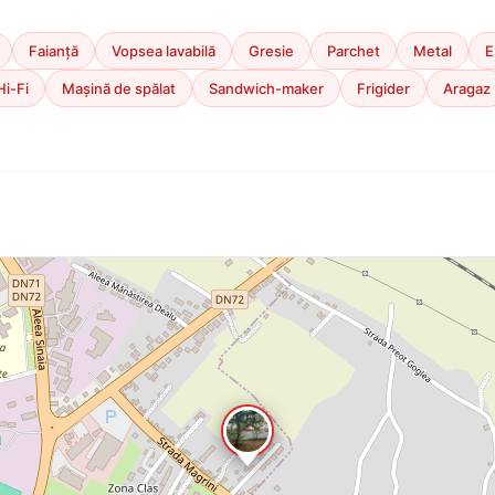
Faianță
Vopsea lavabilă
Gresie
Parchet
Metal
E
Hi-Fi
Mașină de spălat
Sandwich-maker
Frigider
Aragaz