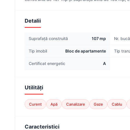
Detalii
Suprafață construită
107 mp
Nr. bucăt
Tip imobil
Bloc de apartamente
Tip tran
Certificat energetic
A
Utilități
Curent
Apă
Canalizare
Gaze
Cablu
Caracteristici