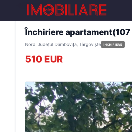
← Înapoi la oferte
Închiriere apartament(107 
Nord, Județul Dâmbovița, Târgoviște
ÎNCHIRIERE
510 EUR