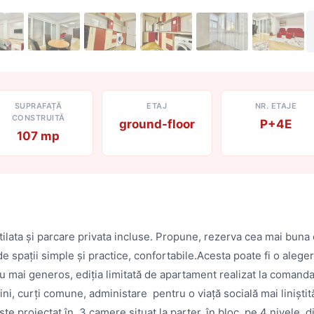
SUPRAFAȚĂ
ETAJ
NR. ETAJE
CONSTRUITĂ
ground-floor
P+4E
107 mp
ilata și parcare privata incluse. Propune, rezerva cea mai buna
a de spații simple și practice, confortabile.Acesta poate fi o aleg
ai generos, ediția limitată de apartament realizat la comanda î
ini, curți comune, administare pentru o viață socială mai liniști
ste proiectat în 3 camere situat la parter, în bloc pe 4 nivele, 