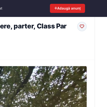
at
Adaugă anunț
re, parter, Class Par