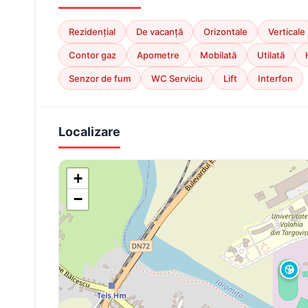
Rezidențial
De vacanță
Orizontale
Verticale
Contor gaz
Apometre
Mobilată
Utilată
Senzor de fum
WC Serviciu
Lift
Interfon
Localizare
+
−