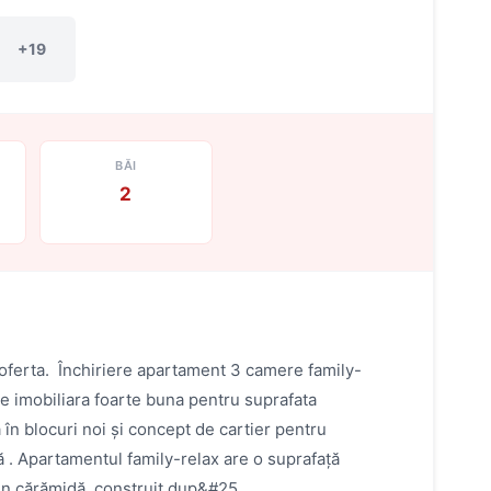
+19
BĂI
2
 oferta. Închiriere apartament 3 camere family-
ere imobiliara foarte buna pentru suprafata
n blocuri noi și concept de cartier pentru
tă . Apartamentul family-relax are o suprafață
din cărămidă, construit dup&#25...