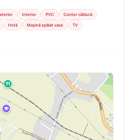
xterior
Interior
PVC
Contor căldură
Hotă
Mașină spălat vase
TV