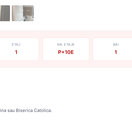
ETAJ
NR. ETAJE
BĂI
1
P+10E
1
ina sau Biserica Catolica.