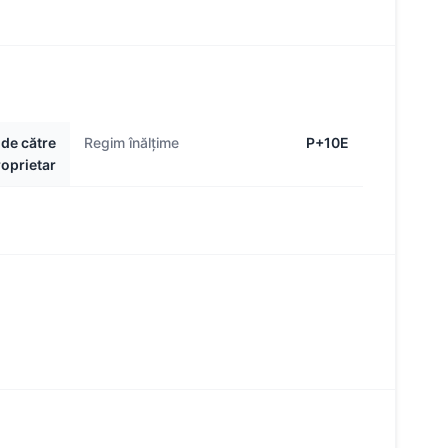
 de către
Regim înălțime
P+10E
oprietar