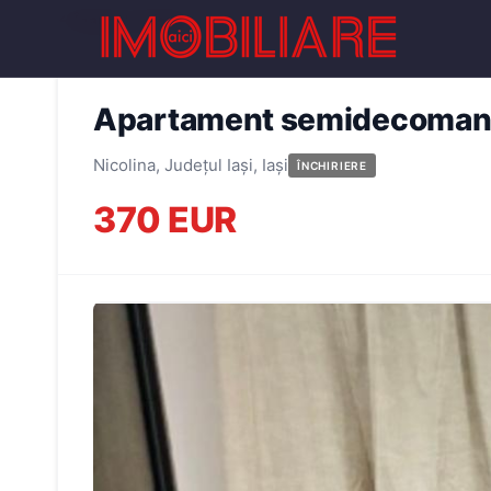
← Înapoi la oferte
Apartament semidecomandat
Nicolina, Județul Iași, Iași
ÎNCHIRIERE
370 EUR