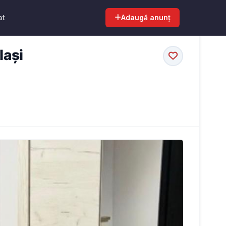
at
Adaugă anunț
Iași