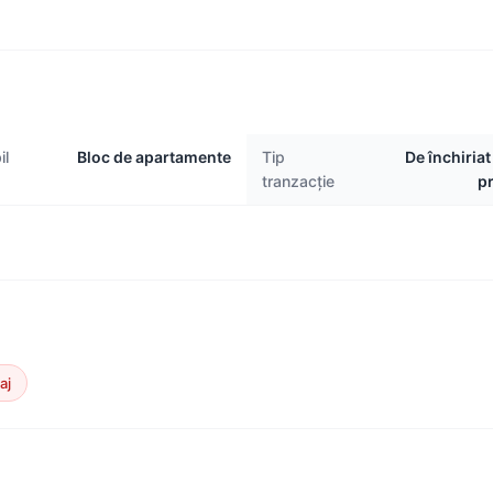
il
Bloc de apartamente
Tip
De închiriat
tranzacție
pr
aj