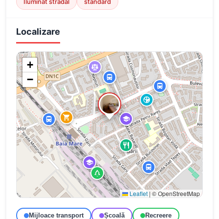
Iluminat stradal
standard
Localizare
+
−
Leaflet
|
© OpenStreetMap
Mijloace transport
Școală
Recreere