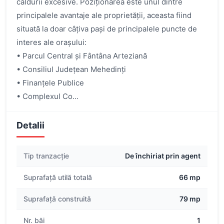
căldurii excesive. Poziționarea este unul dintre
principalele avantaje ale proprietății, aceasta fiind
situată la doar câțiva pași de principalele puncte de
interes ale orașului:
• Parcul Central și Fântâna Arteziană
• Consiliul Județean Mehedinți
• Finanțele Publice
• Complexul Co...
Detalii
Tip tranzacție
De închiriat prin agent
Suprafață utilă totală
66 mp
Suprafață construită
79 mp
Nr. băi
1