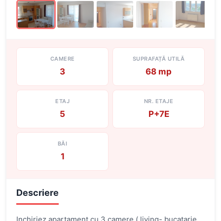
CAMERE
SUPRAFAȚĂ UTILĂ
3
68 mp
ETAJ
NR. ETAJE
5
P+7E
BĂI
1
Descriere
Inchiriez apartament cu 3 camere ( living- bucatarie