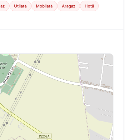
gaz
Utilată
Mobilată
Aragaz
Hotă