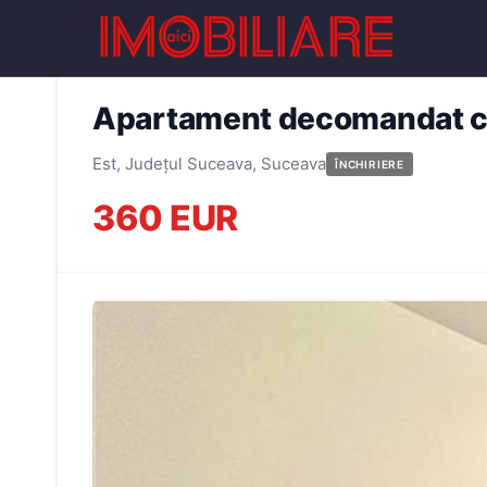
← Înapoi la oferte
Apartament decomandat cu
Est, Județul Suceava, Suceava
ÎNCHIRIERE
360 EUR