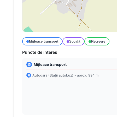
Mijloace transport
Școală
Recreere
Puncte de interes
Mijloace transport
Autogara (Stații autobuz) - aprox. 994 m