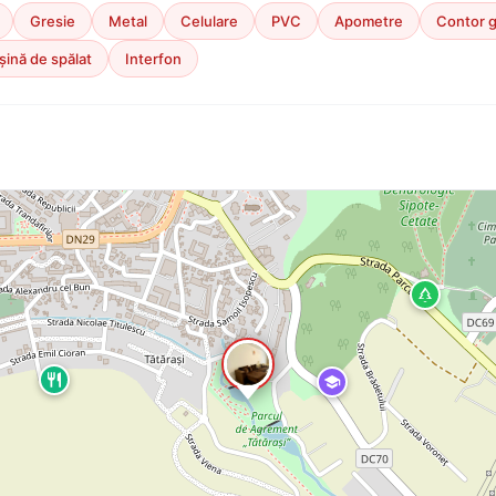
Gresie
Metal
Celulare
PVC
Apometre
Contor 
ină de spălat
Interfon