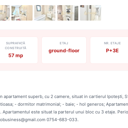
SUPRAFAȚĂ
ETAJ
NR. ETAJE
CONSTRUITĂ
ground-floor
P+3E
57 mp
 apartament superb, cu 2 camere, situat in cartierul Ipotești, St
atioasa; - dormitor matrimonial; - baie; - hol generos; Apartamen
z. Apartamentul este situat la parterul unui bloc cu 3 etaje. Peri
immobusiness@gmail.com 0754-683-033.