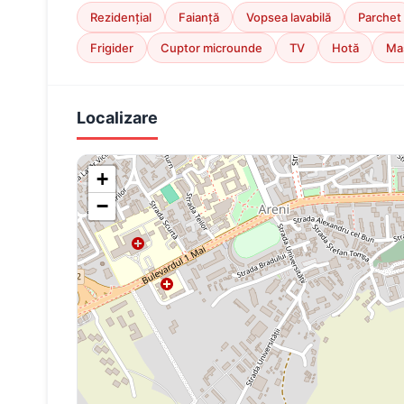
Rezidențial
Faianță
Vopsea lavabilă
Parchet
Frigider
Cuptor microunde
TV
Hotă
Maș
Localizare
+
−