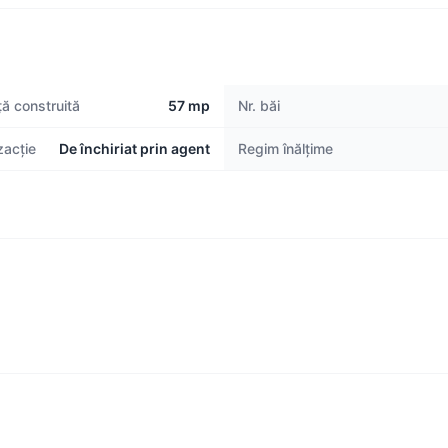
ă construită
57 mp
Nr. băi
zacție
De închiriat prin agent
Regim înălțime