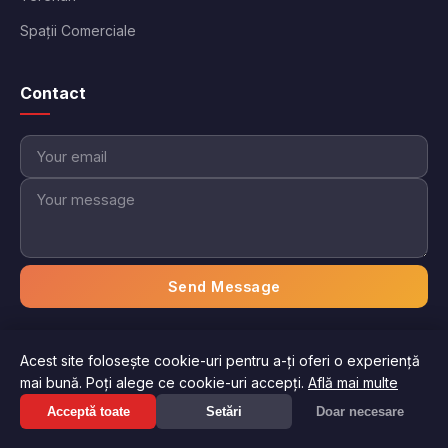
Spații Comerciale
Contact
Send Message
Acest site folosește cookie-uri pentru a-ți oferi o experiență
© 2026 Imobiliare Aici. Toate drepturile rezervate.
mai bună. Poți alege ce cookie-uri accepți.
Află mai multe
Politica de confidențialitate
Termeni și condiții
Suna acum: +417 *** ***
Acceptă toate
Setări
Doar necesare
Afiseaza numarul
Gestionați preferințele