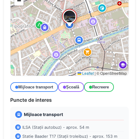
−
Leaflet
|
© OpenStreetMap
Mijloace transport
Școală
Recreere
Puncte de interes
Mijloace transport
ILSA (Stații autobuz) - aprox. 54 m
Statie Baader T17 (Stații troleibuz) - aprox. 153 m