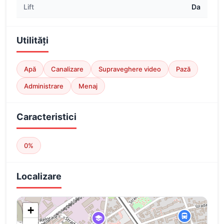
Lift
Da
Utilități
Apă
Canalizare
Supraveghere video
Pază
Administrare
Menaj
Caracteristici
0%
Localizare
+