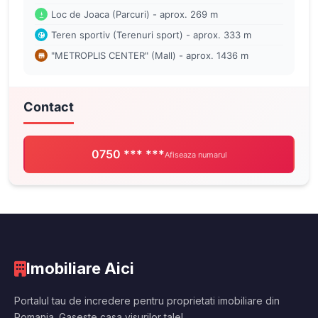
Loc de Joaca (Parcuri) - aprox. 269 m
Teren sportiv (Terenuri sport) - aprox. 333 m
"METROPLIS CENTER" (Mall) - aprox. 1436 m
Contact
0750 *** ***
Afiseaza numarul
Imobiliare Aici
Portalul tau de incredere pentru proprietati imobiliare din
Romania. Gaseste casa visurilor tale!