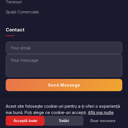
Terenuri
Spații Comerciale
Contact
Send Message
Acest site folosește cookie-uri pentru a-ți oferi o experiență
© 2026 Imobiliare Aici. Toate drepturile rezervate.
mai bună. Poți alege ce cookie-uri accepți.
Află mai multe
Politica de confidențialitate
Termeni și condiții
Suna acum: 0750 *** ***
Acceptă toate
Setări
Doar necesare
Afiseaza numarul
Gestionați preferințele