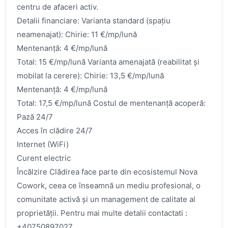
centru de afaceri activ.
Detalii financiare: Varianta standard (spațiu
neamenajat): Chirie: 11 €/mp/lună
Mentenanță: 4 €/mp/lună
Total: 15 €/mp/lună Varianta amenajată (reabilitat și
mobilat la cerere): Chirie: 13,5 €/mp/lună
Mentenanță: 4 €/mp/lună
Total: 17,5 €/mp/lună Costul de mentenanță acoperă:
Pază 24/7
Acces în clădire 24/7
Internet (WiFi)
Curent electric
Încălzire Clădirea face parte din ecosistemul Nova
Cowork, ceea ce înseamnă un mediu profesional, o
comunitate activă și un management de calitate al
proprietății. Pentru mai multe detalii contactati :
+40750897027