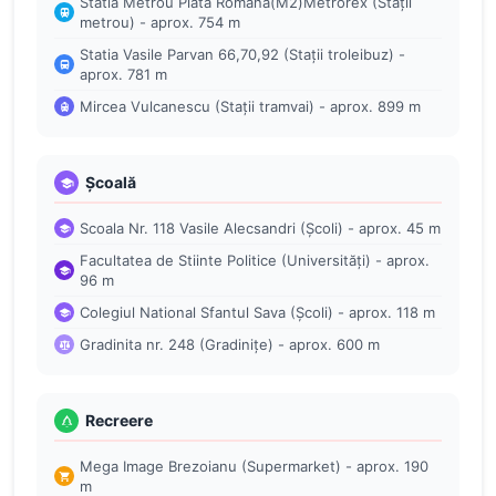
Statia Metrou Piata Romana(M2)Metrorex (Stații
metrou) - aprox. 754 m
Statia Vasile Parvan 66,70,92 (Stații troleibuz) -
aprox. 781 m
Mircea Vulcanescu (Stații tramvai) - aprox. 899 m
Școală
Scoala Nr. 118 Vasile Alecsandri (Școli) - aprox. 45 m
Facultatea de Stiinte Politice (Universități) - aprox.
96 m
Colegiul National Sfantul Sava (Școli) - aprox. 118 m
Gradinita nr. 248 (Gradinițe) - aprox. 600 m
Recreere
Mega Image Brezoianu (Supermarket) - aprox. 190
m