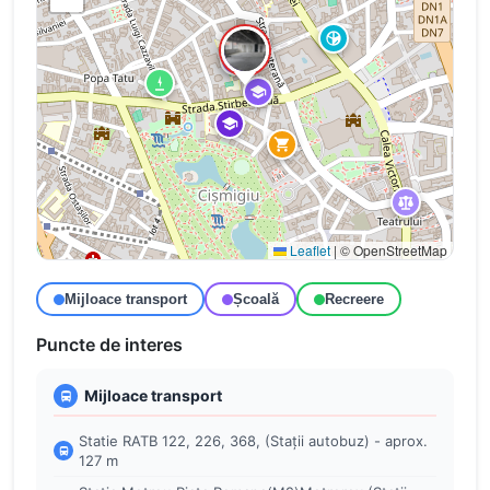
Leaflet
|
© OpenStreetMap
Mijloace transport
Școală
Recreere
Puncte de interes
Mijloace transport
Statie RATB 122, 226, 368, (Stații autobuz) - aprox.
127 m