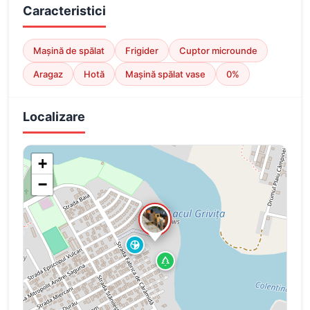
Caracteristici
Mașină de spălat
Frigider
Cuptor microunde
Aragaz
Hotă
Mașină spălat vase
0%
Localizare
+
−