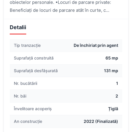
obiectelor personale. •Locuri de parcare private:
Beneficiați de locuri de parcare atât în curte, c...
Detalii
Tip tranzacție
De închiriat prin agent
Suprafață construită
65 mp
Suprafață desfășurată
131 mp
Nr. bucătării
1
Nr. băi
2
Învelitoare acoperiș
Țiglă
An construcție
2022 (Finalizată)