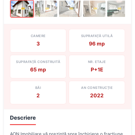
CAMERE
SUPRAFAȚĂ UTILĂ
3
96 mp
SUPRAFAȚĂ CONSTRUITĂ
NR. ETAJE
65 mp
P+1E
BĂI
AN CONSTRUCȚIE
2
2022
Descriere
AON Imobiliare vă prezintă spre închiriere o fracțiune