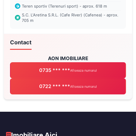
Teren sportiv (Terenuri sport) - aprox. 618 m
S.C. L'Aretina S.R.L. (Cafe River) (Cafenea) - aprox.
705 m
Contact
AON IMOBILIARE
0735 *** ***
Afiseaza numarul
0722 *** ***
Afiseaza numarul
Imobiliare Aici