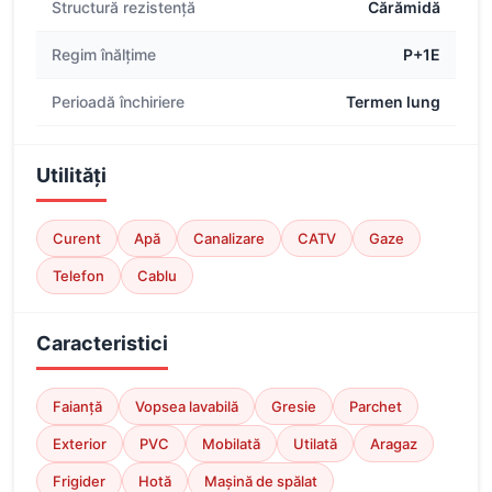
Structură rezistență
Cărămidă
Regim înălțime
P+1E
Perioadă închiriere
Termen lung
Utilități
Curent
Apă
Canalizare
CATV
Gaze
Telefon
Cablu
Caracteristici
Faianță
Vopsea lavabilă
Gresie
Parchet
Exterior
PVC
Mobilată
Utilată
Aragaz
Frigider
Hotă
Mașină de spălat