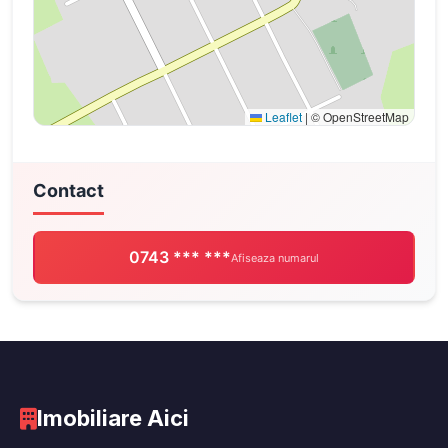
Leaflet
|
© OpenStreetMap
Contact
0743 *** ***
Afiseaza numarul
Imobiliare Aici