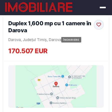
← Înapoi la oferte
Duplex 1,600 mp cu 1 camere în
Darova
Darova, Județul Timiș, Darova
ÎNCHIRIERE
170.507 EUR