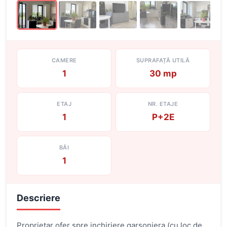
CAMERE
SUPRAFAȚĂ UTILĂ
1
30 mp
ETAJ
NR. ETAJE
1
P+2E
BĂI
1
Descriere
Proprietar ofer spre inchiriere garsoniera (cu loc de