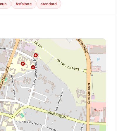
omun
Asfaltate
standard