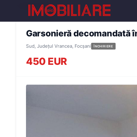
← Înapoi la oferte
Garsonieră decomandată în
Sud, Județul Vrancea, Focșani
ÎNCHIRIERE
450 EUR