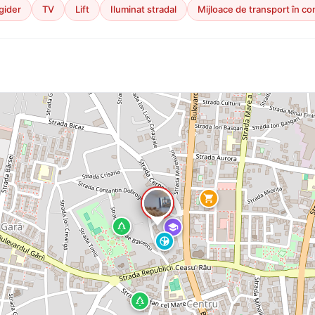
gider
TV
Lift
Iluminat stradal
Mijloace de transport în c