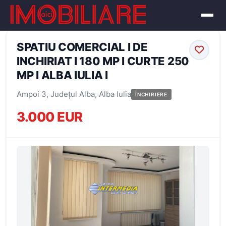
← Înapoi la oferte
SPATIU COMERCIAL I DE
INCHIRIAT I 180 MP I CURTE 250
MP I ALBA IULIA I
Ampoi 3, Județul Alba, Alba Iulia
ÎNCHIRIERE
3.000 EUR