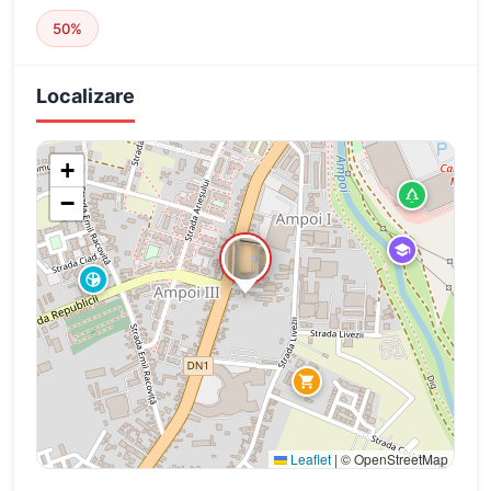
50%
Localizare
+
−
Leaflet
|
© OpenStreetMap