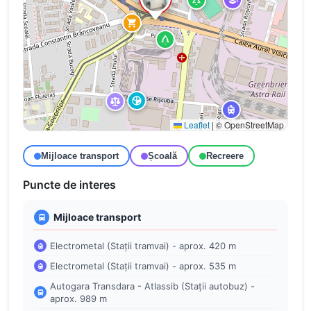
Leaflet
|
© OpenStreetMap
Mijloace transport
Școală
Recreere
Puncte de interes
Mijloace transport
Electrometal (Stații tramvai) - aprox. 420 m
Electrometal (Stații tramvai) - aprox. 535 m
Autogara Transdara - Atlassib (Stații autobuz) -
aprox. 989 m