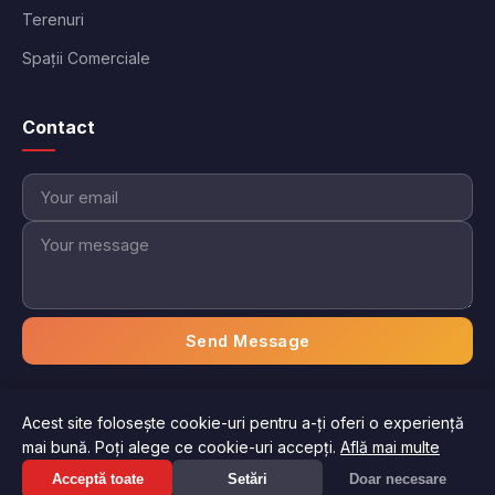
Terenuri
Spații Comerciale
Contact
Send Message
Acest site folosește cookie-uri pentru a-ți oferi o experiență
© 2026 Imobiliare Aici. Toate drepturile rezervate.
mai bună. Poți alege ce cookie-uri accepți.
Află mai multe
Politica de confidențialitate
Termeni și condiții
Suna acum: 0744 *** ***
Acceptă toate
Setări
Doar necesare
Afiseaza numarul
Gestionați preferințele