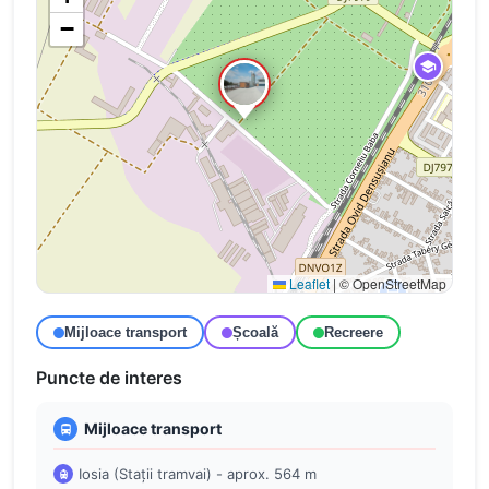
−
Leaflet
|
© OpenStreetMap
Mijloace transport
Școală
Recreere
Puncte de interes
Mijloace transport
Iosia (Stații tramvai) - aprox. 564 m