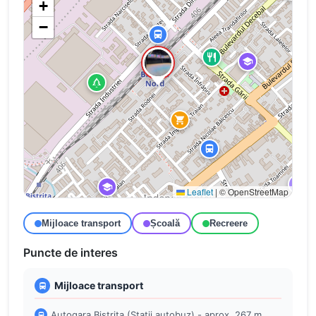
+
−
Leaflet
|
© OpenStreetMap
Mijloace transport
Școală
Recreere
Puncte de interes
Mijloace transport
Autogara Bistrita (Stații autobuz) - aprox. 267 m