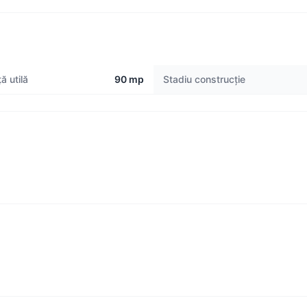
ă utilă
90 mp
Stadiu construcție