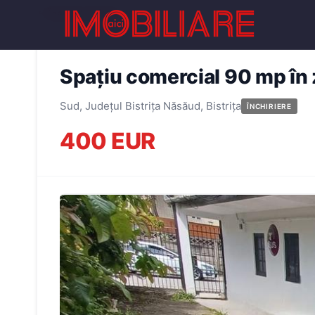
← Înapoi la oferte
Spațiu comercial 90 mp în 
Sud, Județul Bistrița Năsăud, Bistrița
ÎNCHIRIERE
400 EUR