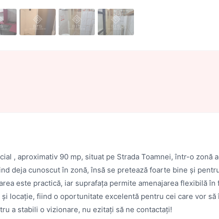
ial , aproximativ 90 mp, situat pe Strada Toamnei, într-o zonă ac
, fiind deja cunoscut în zonă, însă se pretează foarte bine și pen
rea este practică, iar suprafața permite amenajarea flexibilă în 
 și locație, fiind o oportunitate excelentă pentru cei care vor să 
u a stabili o vizionare, nu ezitați să ne contactați!