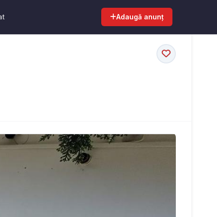
at
Adaugă anunț