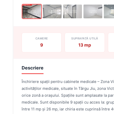
CAMERE
SUPRAFAȚĂ UTILĂ
9
13 mp
Descriere
Închiriere spații pentru cabinete medicale – Zona V
activităților medicale, situate în Târgu Jiu, zona Vict
orice zonă a orașului. Spațiile sunt amplasate la pa
medicale. Sunt disponibile 9 spații cu acces la: grup
între 11 mp și 26 mp, iar chiria este cuprinsă între 40