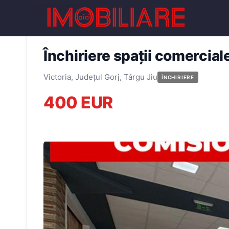
← Înapoi la oferte
Închiriere spații comercia
Victoria, Județul Gorj, Târgu Jiu
ÎNCHIRIERE
400 EUR