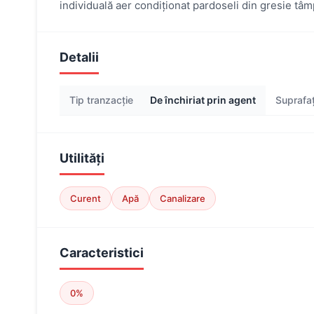
individuală aer condiționat pardoseli din gresie tâ
Detalii
Tip tranzacție
De închiriat prin agent
Suprafaț
Utilități
Curent
Apă
Canalizare
Caracteristici
0%