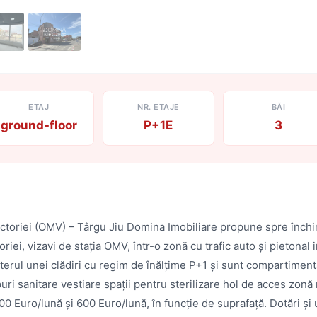
ETAJ
NR. ETAJE
BĂI
ground-floor
P+1E
3
ictoriei (OMV) – Târgu Jiu Domina Imobiliare propune spre închir
oriei, vizavi de stația OMV, într-o zonă cu trafic auto și pietonal i
rterul unei clădiri cu regim de înălțime P+1 și sunt compartiment
uri sanitare vestiare spații pentru sterilizare hol de acces zonă
0 Euro/lună și 600 Euro/lună, în funcție de suprafață. Dotări și uti