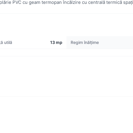
mplărie PVC cu geam termopan încălzire cu centrală termică spați
ă utilă
13 mp
Regim înălțime