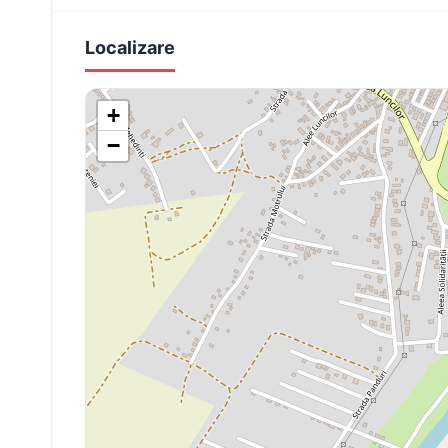
Localizare
+
−