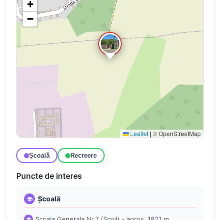
+
−
Leaflet
|
© OpenStreetMap
Școală
Recreere
Puncte de interes
Școală
Scoala Generala Nr.7 (Școli) - aprox. 1821 m