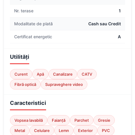
Nr. terase
1
Modalitate de plată
Cash sau Credit
Certificat energetic
A
Utilități
Curent
Apă
Canalizare
CATV
Fibră optică
Supraveghere video
Caracteristici
Vopsea lavabilă
Faianță
Parchet
Gresie
Metal
Celulare
Lemn
Exterior
PVC