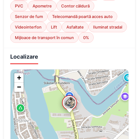
PVC
Apometre
Contor căldură
Senzor de fum
Telecomandă poartă acces auto
Videointerfon
Lift
Asfaltate
Iluminat stradal
Mijloace de transport în comun
0%
Localizare
+
−