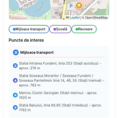
Leaflet
|
© OpenStreetMap
Mijloace transport
Școală
Recreere
Puncte de interes
Mijloace transport
Statia Intrarea Fundeni, linia 253 (Stații autobuz) -
aprox. 219 m
Statia Soseaua Morarilor / Soseaua Fundeni /
Soseaua Pantelimon linia 14, 46, 55 (Stații tramvai) -
aprox. 783 m
Metrou Costin Georgian (Stații metrou) - aprox.
1620 m
Statia Baicului, linia 69,85 (Stații troleibuz) - aprox.
1762 m