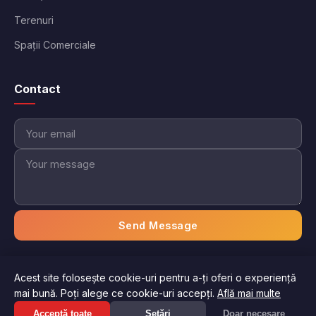
Terenuri
Spații Comerciale
Contact
Send Message
Acest site folosește cookie-uri pentru a-ți oferi o experiență
© 2026 Imobiliare Aici. Toate drepturile rezervate.
mai bună. Poți alege ce cookie-uri accepți.
Află mai multe
Politica de confidențialitate
Termeni și condiții
Suna acum: 0769 *** ***
Acceptă toate
Setări
Doar necesare
Afiseaza numarul