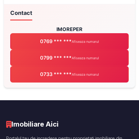
Contact
IMOREPER
0769 *** ***
Afiseaza numarul
0799 *** ***
Afiseaza numarul
0733 *** ***
Afiseaza numarul
Imobiliare Aici
Portalul tau de incredere pentru proprietati imobiliare din