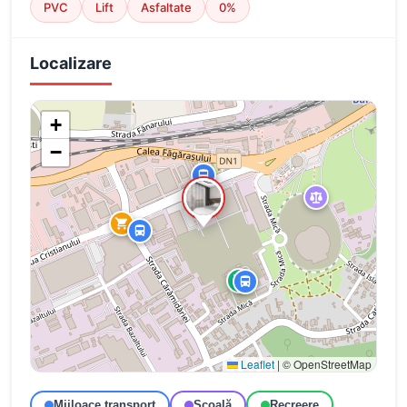
PVC
Lift
Asfaltate
0%
Localizare
+
−
Leaflet
|
© OpenStreetMap
Mijloace transport
Școală
Recreere