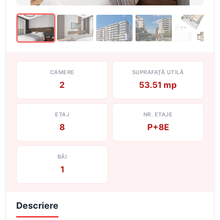
CAMERE
SUPRAFAȚĂ UTILĂ
2
53.51 mp
ETAJ
NR. ETAJE
8
P+8E
BĂI
1
Descriere