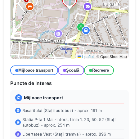
Leaflet
|
© OpenStreetMap
Mijloace transport
Școală
Recreere
Puncte de interes
Mijloace transport
Rasaritului (Stații autobuz) - aprox. 191 m
Statia P-ta 1 Mai -intors, Linia 1, 23, 50, 52 (Stații
autobuz) - aprox. 254 m
Libertatea Vest (Stații tramvai) - aprox. 896 m