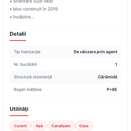
• orientare Sud–Vest
• bloc construit în 2019
• încălzire...
Detalii
Tip tranzacție
De vânzare prin agent
Nr. bucătării
1
Structură rezistență
Cărămidă
Regim înălțime
P+8E
Utilități
Curent
Apă
Canalizare
Gaze