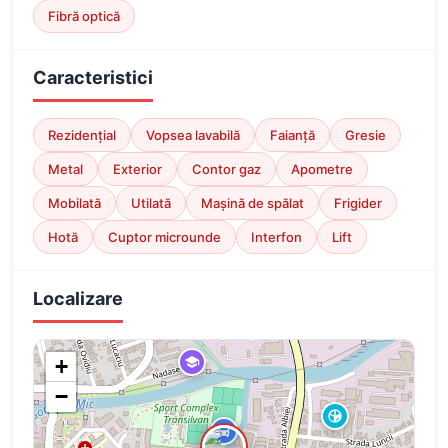
Fibră optică
Caracteristici
Rezidențial
Vopsea lavabilă
Faianță
Gresie
Metal
Exterior
Contor gaz
Apometre
Mobilată
Utilată
Mașină de spălat
Frigider
Hotă
Cuptor microunde
Interfon
Lift
Localizare
+
−