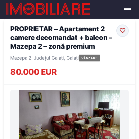
← Înapoi la oferte
PROPRIETAR – Apartament 2
camere decomandat + balcon –
Mazepa 2 – zonă premium
Mazepa 2, Județul Galați, Galați
VÂNZARE
80.000 EUR