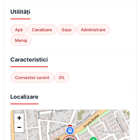
Utilități
Apă
Canalizare
Gaze
Administrare
Menaj
Caracteristici
Convector curent
0%
Localizare
+
−