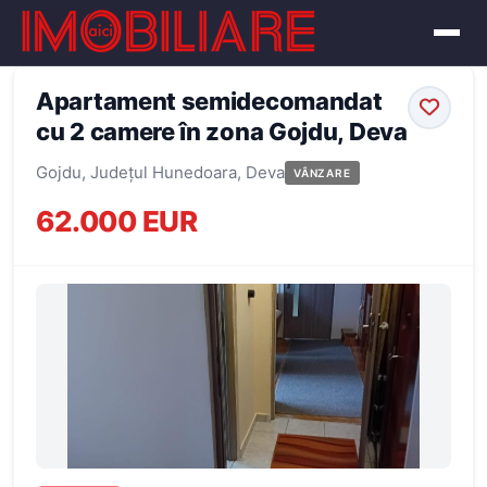
← Înapoi la oferte
Apartament semidecomandat
cu 2 camere în zona Gojdu, Deva
Gojdu, Județul Hunedoara, Deva
VÂNZARE
62.000 EUR