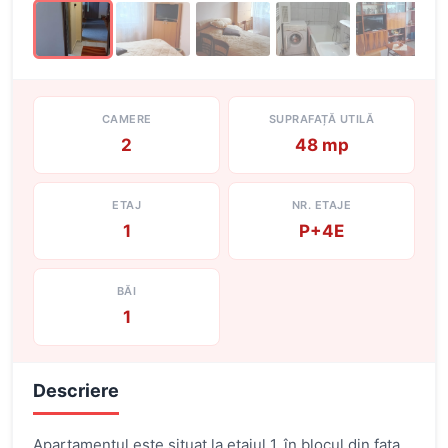
CAMERE
SUPRAFAȚĂ UTILĂ
2
48 mp
ETAJ
NR. ETAJE
1
P+4E
BĂI
1
Descriere
Apartamentul este situat la etajul 1, în blocul din fața