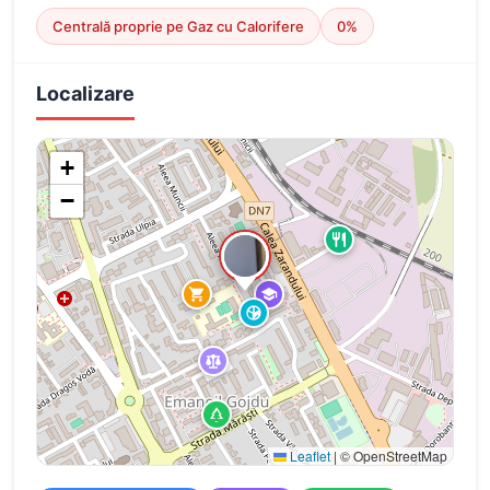
Centrală proprie pe Gaz cu Calorifere
0%
Localizare
+
−
Leaflet
|
© OpenStreetMap