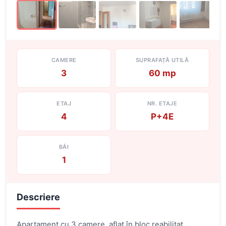
CAMERE
SUPRAFAȚĂ UTILĂ
3
60 mp
ETAJ
NR. ETAJE
4
P+4E
BĂI
1
Descriere
Apartament cu 3 camere, aflat în bloc reabilitat