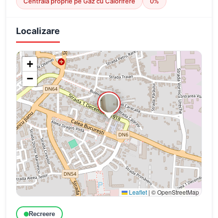
Centrală proprie pe Gaz cu Calorifere
0%
Localizare
+
−
Leaflet
|
© OpenStreetMap
Recreere