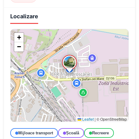
Localizare
+
−
Leaflet
|
© OpenStreetMap
Mijloace transport
Școală
Recreere