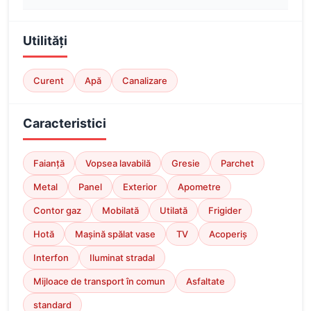
Utilități
Curent
Apă
Canalizare
Caracteristici
Faianță
Vopsea lavabilă
Gresie
Parchet
Metal
Panel
Exterior
Apometre
Contor gaz
Mobilată
Utilată
Frigider
Hotă
Mașină spălat vase
TV
Acoperiș
Interfon
Iluminat stradal
Mijloace de transport în comun
Asfaltate
standard