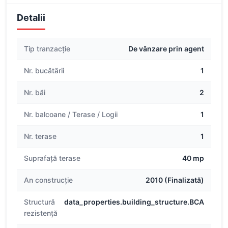
Detalii
Tip tranzacție
De vânzare prin agent
Nr. bucătării
1
Nr. băi
2
Nr. balcoane / Terase / Logii
1
Nr. terase
1
Suprafață terase
40 mp
An construcție
2010 (Finalizată)
Structură
data_properties.building_structure.BCA
rezistență