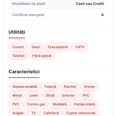
Modalitate de plată
Cash sau Credit
Certificat energetic
A
Utilități
Curent
Gaze
Fosa septică
CATV
Telefon
Fibră optică
Caracteristici
Vopsea lavabilă
Faianță
Parchet
Gresie
Metal
Lemn
Sticlă
Exterior
PVC
PVC
Contor gaz
Mobilată
Parțial utilată
Aragaz
TV
Cafetieră
Cuptor microunde