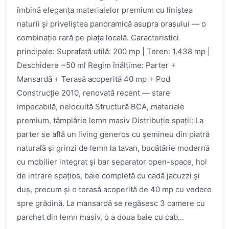
îmbină eleganța materialelor premium cu liniștea
naturii și priveliștea panoramică asupra orașului — o
combinație rară pe piața locală. Caracteristici
principale: Suprafață utilă: 200 mp | Teren: 1.438 mp |
Deschidere ~50 ml Regim înălțime: Parter +
Mansardă + Terasă acoperită 40 mp + Pod
Construcție 2010, renovată recent — stare
impecabilă, nelocuită Structură BCA, materiale
premium, tâmplărie lemn masiv Distribuție spații: La
parter se află un living generos cu șemineu din piatră
naturală și grinzi de lemn la tavan, bucătărie modernă
cu mobilier integrat și bar separator open-space, hol
de intrare spațios, baie completă cu cadă jacuzzi și
duș, precum și o terasă acoperită de 40 mp cu vedere
spre grădină. La mansardă se regăsesc 3 camere cu
parchet din lemn masiv, o a doua baie cu cab...