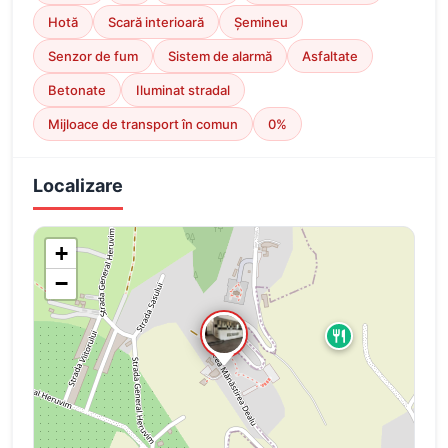
Hotă
Scară interioară
Șemineu
Senzor de fum
Sistem de alarmă
Asfaltate
Betonate
Iluminat stradal
Mijloace de transport în comun
0%
Localizare
+
−