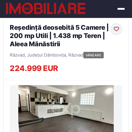
← Înapoi la oferte
Reședință deosebită 5 Camere |
200 mp Utili | 1.438 mp Teren |
Aleea Mănăstirii
Răzvad, Județul Dâmbovița, Răzvad
VÂNZARE
224.999 EUR