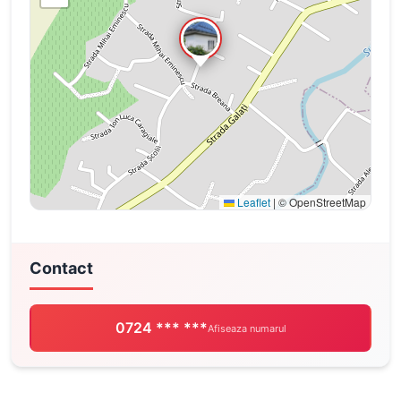
Leaflet
|
© OpenStreetMap
Contact
0724 *** ***
Afiseaza numarul