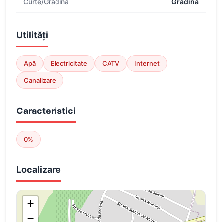
Curte/Grădină
Grădină
Utilități
Apă
Electricitate
CATV
Internet
Canalizare
Caracteristici
0%
Localizare
+
−