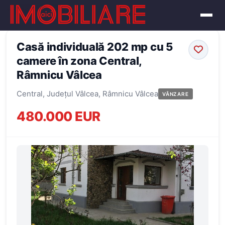
← Înapoi la oferte
Casă individuală 202 mp cu 5
camere în zona Central,
Râmnicu Vâlcea
Central, Județul Vâlcea, Râmnicu Vâlcea
VÂNZARE
480.000 EUR