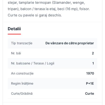
stejar, tamplarie termopan (Slamander, wenge,
tripan), balcon / terasa la etaj, beci (16 mp), foisor.
Curte cu pavele si garaj deschis.
Detalii
Tip tranzacție
De vânzare de către proprietar
Nr. băi
2
Nr. balcoane / Terase / Logii
1
An construcție
1970
Regim înălțime
P+1E
Curte/Grădină
Curte