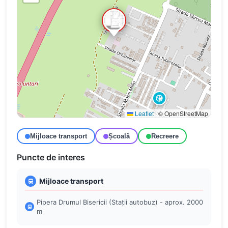
Leaflet
|
© OpenStreetMap
Mijloace transport
Școală
Recreere
Puncte de interes
Mijloace transport
Pipera Drumul Bisericii (Stații autobuz) - aprox. 2000
m