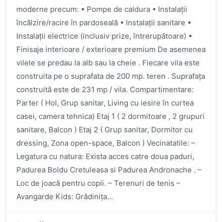
moderne precum: • Pompe de caldura • Instalații
încălzire/racire în pardoseală • Instalații sanitare •
Instalații electrice (inclusiv prize, întrerupătoare) •
Finisaje interioare / exterioare premium De asemenea
vilele se predau la alb sau la cheie . Fiecare vila este
construita pe o suprafata de 200 mp. teren . Suprafața
construită este de 231 mp / vila. Compartimentare:
Parter ( Hol, Grup sanitar, Living cu iesire în curtea
casei, camera tehnica) Etaj 1 ( 2 dormitoare , 2 grupuri
sanitare, Balcon ) Etaj 2 ( Grup sanitar, Dormitor cu
dressing, Zona open-space, Balcon ) Vecinatatile: –
Legatura cu natura: Exista acces catre doua paduri,
Padurea Boldu Cretuleasa si Padurea Andronache . –
Loc de joacă pentru copii. – Terenuri de tenis –
Avangarde Kids: Grădinița...