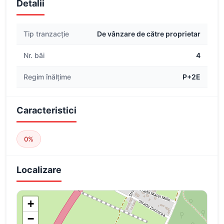
Detalii
Tip tranzacție
De vânzare de către proprietar
Nr. băi
4
Regim înălțime
P+2E
Caracteristici
0%
Localizare
+
−