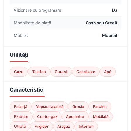
Vizionare cu programare
Da
Modalitate de plată
Cash sau Credit
Mobilat
Mobilat
Utilități
Gaze
Telefon
Curent
Canalizare
Apă
Caracteristici
Faianță
Vopsea lavabilă
Gresie
Parchet
Exterior
Contor gaz
Apometre
Mobilată
Utilată
Frigider
Aragaz
Interfon