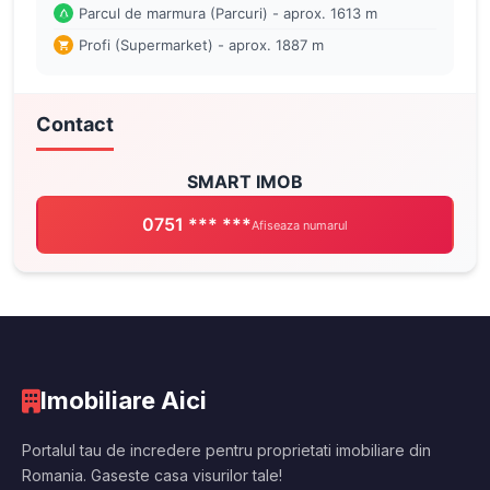
Parcul de marmura (Parcuri) - aprox. 1613 m
Profi (Supermarket) - aprox. 1887 m
Contact
SMART IMOB
0751 *** ***
Afiseaza numarul
Imobiliare Aici
Portalul tau de incredere pentru proprietati imobiliare din
Romania. Gaseste casa visurilor tale!