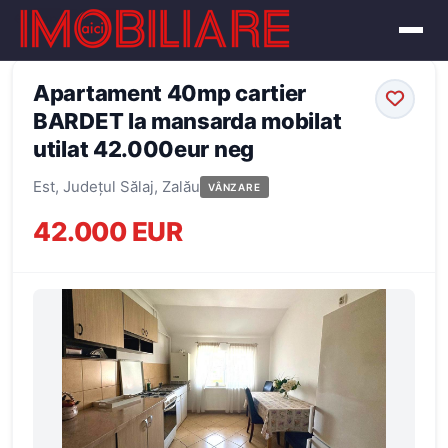
← Înapoi la oferte
Apartament 40mp cartier
BARDET la mansarda mobilat
utilat 42.000eur neg
Est, Județul Sălaj, Zalău
VÂNZARE
42.000 EUR