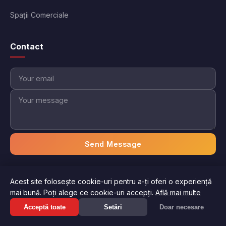
Spații Comerciale
Contact
Send Message
Acest site folosește cookie-uri pentru a-ți oferi o experiență
© 2026 Imobiliare Aici. Toate drepturile rezervate.
mai bună. Poți alege ce cookie-uri accepți.
Află mai multe
Politica de confidențialitate
Termeni și condiții
Suna acum: 0751 *** ***
Acceptă toate
Setări
Doar necesare
Afiseaza numarul
Gestionați preferințele