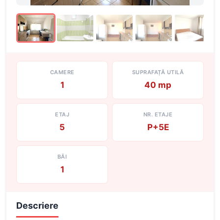
CAMERE
SUPRAFAȚĂ UTILĂ
1
40 mp
ETAJ
NR. ETAJE
5
P+5E
BĂI
1
Descriere