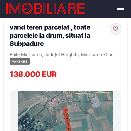
← Înapoi la oferte
vand teren parcelat , toate
parcelele la drum, situat la
Subpadure
Băile Miercurea, Județul Harghita, Miercurea-Ciuc
VÂNZARE
138.000 EUR