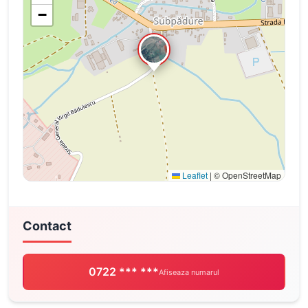
−
Leaflet
|
© OpenStreetMap
Contact
0722 *** ***
Afiseaza numarul