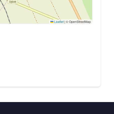
Leaflet
|
© OpenStreetMap