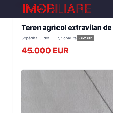
← Înapoi la oferte
Teren agricol extravilan de
Șopârlița, Județul Olt, Șopârlița
VÂNZARE
45.000 EUR