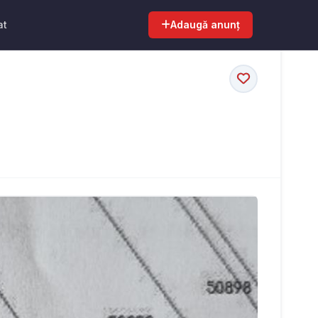
at
Adaugă anunț