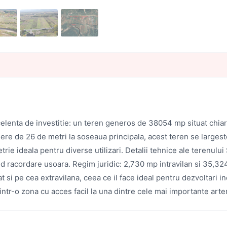
enta de investitie: un teren generos de 38054 mp situat chiar la 
ere de 26 de metri la soseaua principala, acest teren se larges
rie ideala pentru diverse utilizari. Detalii tehnice ale terenul
and racordare usoara. Regim juridic: 2,730 mp intravilan si 35,32
t si pe cea extravilana, ceea ce il face ideal pentru dezvoltari indu
 intr-o zona cu acces facil la una dintre cele mai importante arte