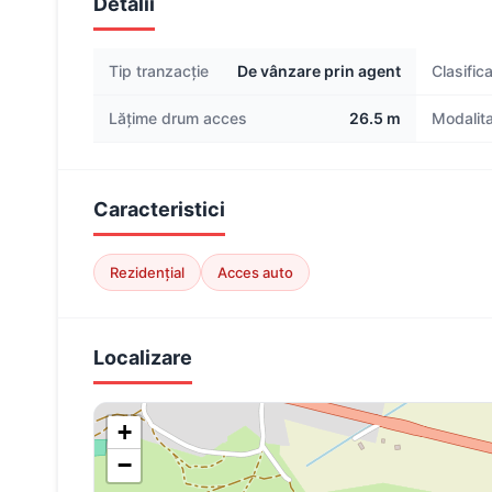
Detalii
Tip tranzacție
De vânzare prin agent
Clasific
Lățime drum acces
26.5 m
Modalita
Caracteristici
Rezidențial
Acces auto
Localizare
+
−