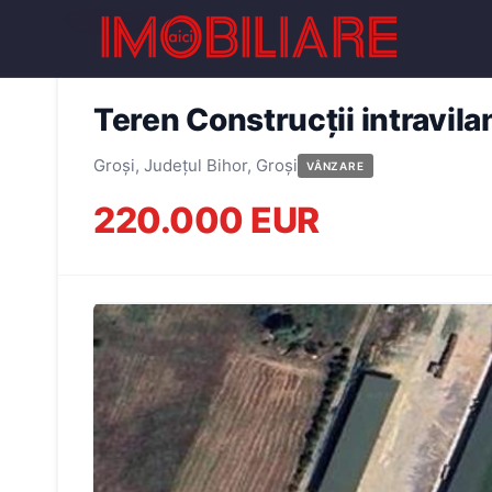
← Înapoi la oferte
Teren Construcții intravil
Groși, Județul Bihor, Groși
VÂNZARE
220.000 EUR