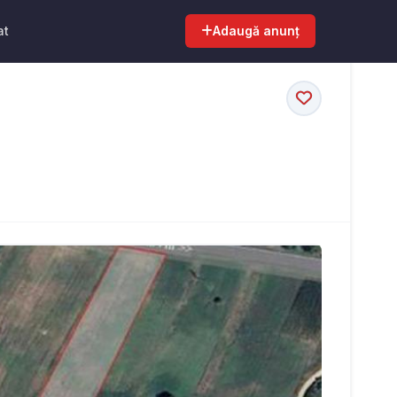
at
Adaugă anunț