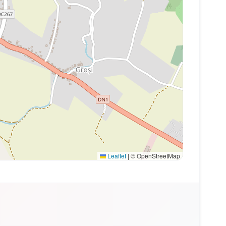
Leaflet
|
© OpenStreetMap