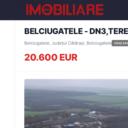
← Înapoi la oferte
BELCIUGATELE - DN3,TERE
Belciugatele, Județul Călărași, Belciugatele
VÂNZAR
20.600 EUR