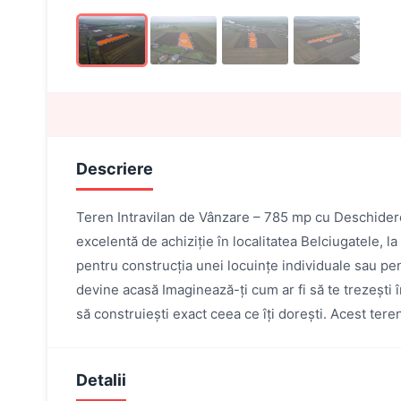
Descriere
Teren Intravilan de Vânzare – 785 mp cu Deschidere
excelentă de achiziție în localitatea Belciugatele, 
pentru construcția unei locuințe individuale sau pent
devine acasă Imaginează-ți cum ar fi să te trezești în
să construiești exact ceea ce îți dorești. Acest teren
Detalii