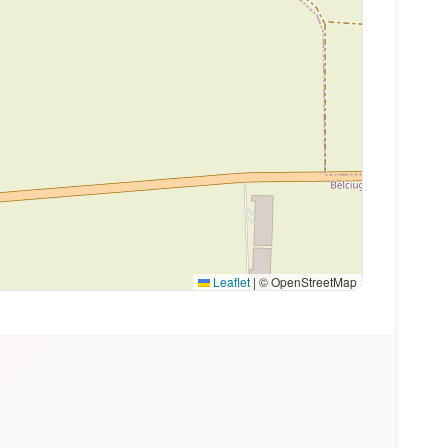
Leaflet
|
© OpenStreetMap