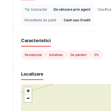
Tip tranzacție
De vânzare prin agent
Clasific
Modalitate de plată
Cash sau Credit
Caracteristici
Rezidențial
Asfaltate
De pământ
0%
Localizare
+
−