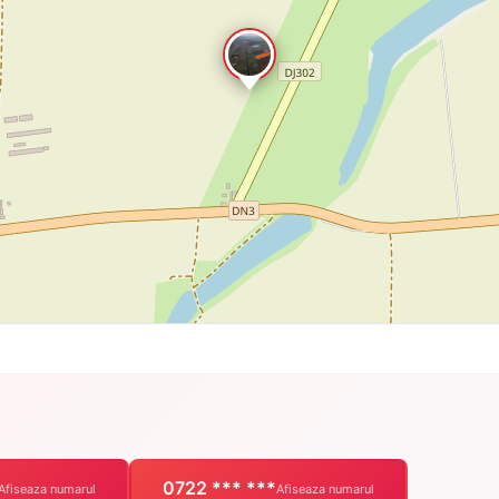
0722 *** ***
Afiseaza numarul
Afiseaza numarul