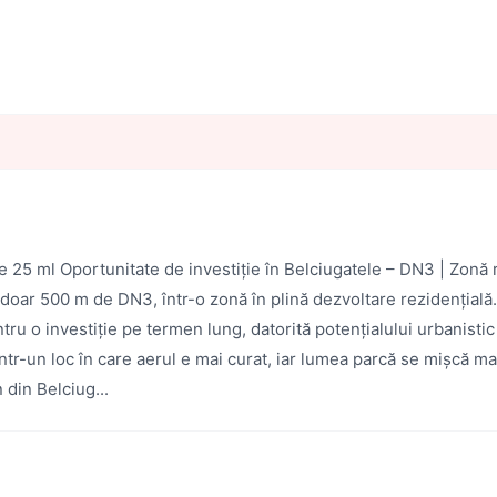
 25 ml Oportunitate de investiție în Belciugatele – DN3 | Zonă 
la doar 500 m de DN3, într-o zonă în plină dezvoltare rezidenția
ru o investiție pe termen lung, datorită potențialului urbanistic 
tr-un loc în care aerul e mai curat, iar lumea parcă se mișcă mai î
 din Belciug...