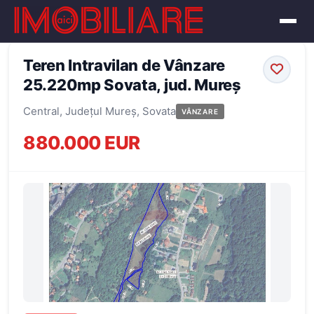
← Înapoi la oferte
Teren Intravilan de Vânzare
25.220mp Sovata, jud. Mureș
Central, Județul Mureș, Sovata
VÂNZARE
880.000 EUR