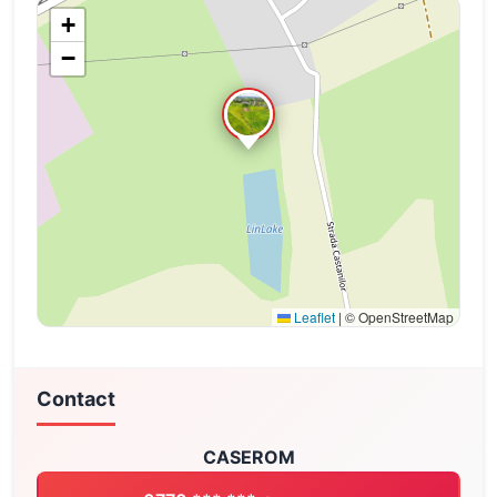
+
−
Leaflet
|
© OpenStreetMap
Contact
CASEROM