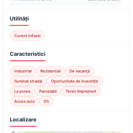
Utilități
Curent trifazic
Caracteristici
Industrial
Rezidențial
De vacanță
Iluminat stradal
Oportunitate de investiție
La șosea
Parcelabil
Teren împrejmuit
Acces auto
0%
Localizare